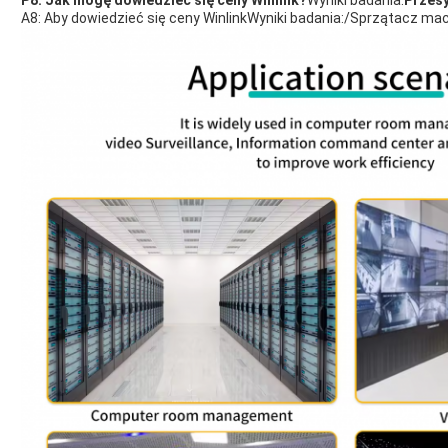
P8: Jak mogę dowiedzieć się ceny Winlink?
Wyniki badania:
Przesy
A8: Aby dowiedzieć się ceny Winlink
Wyniki badania:
/Sprzątacz maci