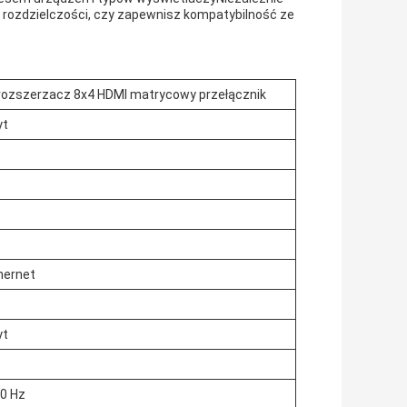
 rozdzielczości, czy zapewnisz kompatybilność ze
 rozszerzacz 8x4 HDMI matrycowy przełącznik
yt
hernet
yt
60 Hz