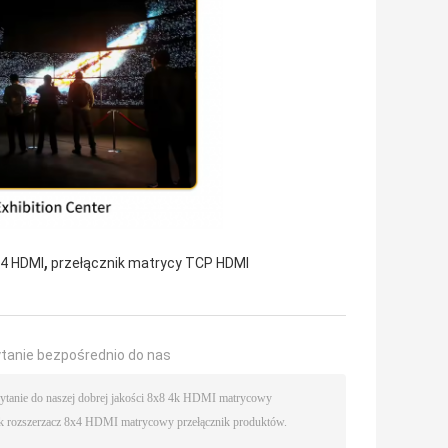
,
x4 HDMI
przełącznik matrycy TCP HDMI
ytanie bezpośrednio do nas