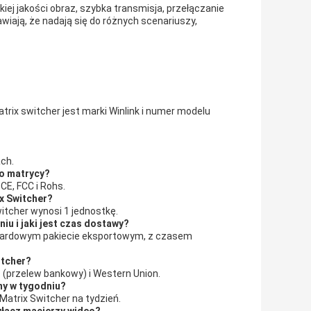
iej jakości obraz, szybka transmisja, przełączanie
wiają, że nadają się do różnych scenariuszy,
rix switcher jest marki Winlink i numer modelu
ch.
o matrycy?
CE, FCC i Rohs.
ix Switcher?
itcher wynosi 1 jednostkę.
iu i jaki jest czas dostawy?
ndardowym pakiecie eksportowym, z czasem
itcher?
T (przelew bankowy) i Western Union.
ny w tygodniu?
Matrix Switcher na tydzień.