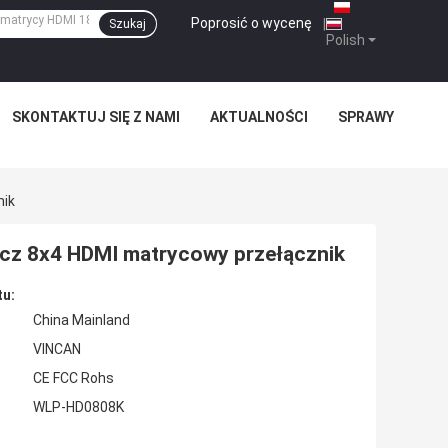
Poprosić o wycenę
|
Szukaj
Polish
SKONTAKTUJ SIĘ Z NAMI
AKTUALNOŚCI
SPRAWY
nik
acz 8x4 HDMI matrycowy przełącznik
tu:
China Mainland
VINCAN
CE FCC Rohs
WLP-HD0808K