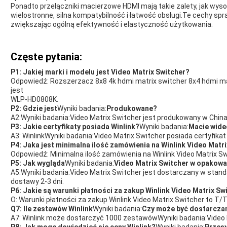
Ponadto przełączniki macierzowe HDMI mają takie zalety, jak wysok
wielostronne, silna kompatybilność i łatwość obsługi.Te cechy spra
zwiększając ogólną efektywność i elastyczność użytkowania.
Częste pytania:
P1: Jakiej marki i modelu jest Video Matrix Switcher?
Odpowiedź: Rozszerzacz 8x8 4k hdmi matrix switcher 8x4 hdmi mat
jest
WLP-HD0808K.
P2: Gdzie jest
Wyniki badania:
Produkowane?
A2:
Wyniki badania:
Video Matrix Switcher jest produkowany w China
P3: Jakie certyfikaty posiada Winlink?
Wyniki badania:
Macie wide
A3: Winlink
Wyniki badania:
Video Matrix Switcher posiada certyfikat 
P4: Jaka jest minimalna ilość zamówienia na Winlink Video Matr
Odpowiedź: Minimalna ilość zamówienia na Winlink Video Matrix Sw
P5: Jak wygląda
Wyniki badania:
Video Matrix Switcher w opakowan
A5:
Wyniki badania:
Video Matrix Switcher jest dostarczany w sta
dostawy 2-3 dni.
P6: Jakie są warunki płatności za zakup Winlink Video Matrix Sw
O: Warunki płatności za zakup Winlink Video Matrix Switcher to T/
Q7: Ile zestawów Winlink
Wyniki badania:
Czy może być dostarcza
A7: Winlink może dostarczyć 1000 zestawów
Wyniki badania:
Video 