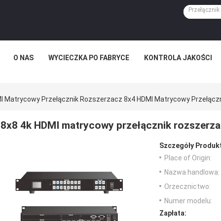
O NAS
WYCIECZKA PO FABRYCE
KONTROLA JAKOŚCI
I Matrycowy Przełącznik Rozszerzacz 8x4 HDMI Matrycowy Przełącz
8x8 4k HDMI matrycowy przełącznik rozszerz
Szczegóły Produk
Place of Origin:
Nazwa handlowa:
Orzecznictwo:
Numer modelu:
Zapłata: