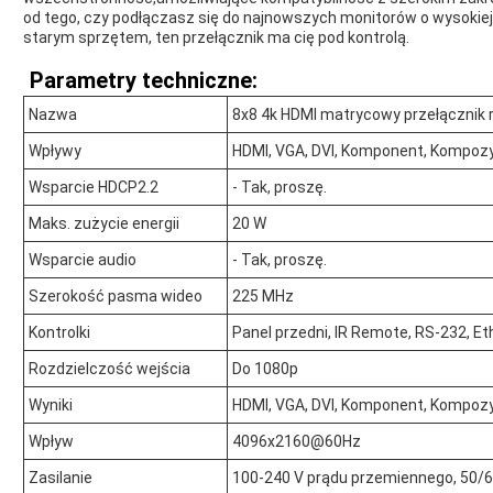
od tego, czy podłączasz się do najnowszych monitorów o wysokiej
starym sprzętem, ten przełącznik ma cię pod kontrolą.
Parametry techniczne:
Nazwa
8x8 4k HDMI matrycowy przełącznik
Wpływy
HDMI, VGA, DVI, Komponent, Kompoz
Wsparcie HDCP2.2
- Tak, proszę.
Maks. zużycie energii
20 W
Wsparcie audio
- Tak, proszę.
Szerokość pasma wideo
225 MHz
Kontrolki
Panel przedni, IR Remote, RS-232, Et
Rozdzielczość wejścia
Do 1080p
Wyniki
HDMI, VGA, DVI, Komponent, Kompoz
Wpływ
4096x2160@60Hz
Zasilanie
100-240 V prądu przemiennego, 50/