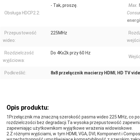
- Tak, proszę.
Max.
Obsługa HDCP2.2:
Consu
energi
Przepustowość
225MHz
Rozdz
wideo:
wejśc
Rozdzielczość
Do 4Kx2k przy 60 Hz
Wejśc
wyjściowa:
Podkreślić:
8x8 przełącznik macierzy HDMI
,
HD TV vide
Opis produktu:
1Przełącznik ma znaczną szerokość pasma wideo 225 MHz, co poz
rozdzielczości bez degradacji.Ta wysoka przepustowość zapewnia 
zapewniając użytkownikom wyjątkowe wrażenia widowiskowe.
2.Z różnymi wyjściami, w tym HDMI, VGA, DVI, Komponent i Compos
wszechstronność,umożliwiające kompatybilność z szerokim zakr