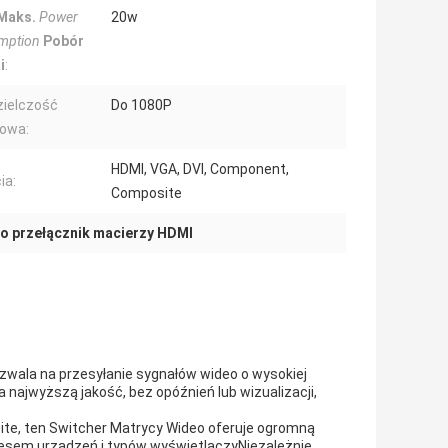
Maks.
Power
20w
mption
Pobór
i
:
ielczość
Do 1080P
iowa:
HDMI, VGA, DVI, Component,
ia:
Composite
o przełącznik macierzy HDMI
wala na przesyłanie sygnałów wideo o wysokiej
najwyższą jakość, bez opóźnień lub wizualizacji,
ite, ten Switcher Matrycy Wideo oferuje ogromną
esem urządzeń i typów wyświetlaczyNiezależnie